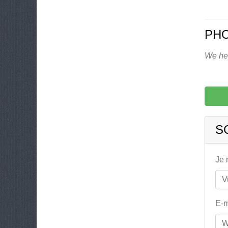
PHO
We heb
S
Je
E-m