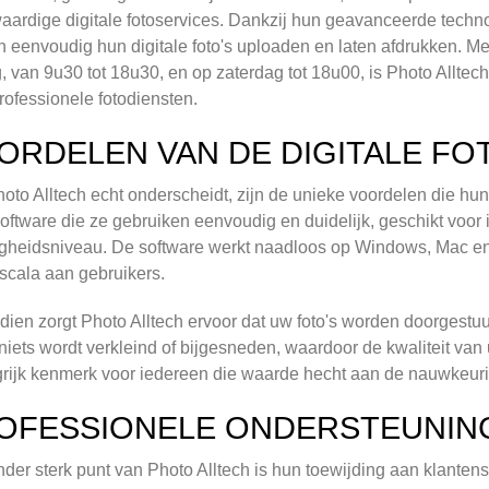
ardige digitale fotoservices. Dankzij hun geavanceerde techno
n eenvoudig hun digitale foto's uploaden en laten afdrukken. M
g, van 9u30 tot 18u30, en op zaterdag tot 18u00, is Photo Alltec
rofessionele fotodiensten.
ORDELEN VAN DE DIGITALE FO
oto Alltech echt onderscheidt, zijn de unieke voordelen die hun d
software die ze gebruiken eenvoudig en duidelijk, geschikt voo
gheidsniveau. De software werkt naadloos op Windows, Mac en 
scala aan gebruikers.
ien zorgt Photo Alltech ervoor dat uw foto's worden doorgestuur
 niets wordt verkleind of bijgesneden, waardoor de kwaliteit van u
rijk kenmerk voor iedereen die waarde hecht aan de nauwkeurig
OFESSIONELE ONDERSTEUNIN
der sterk punt van Photo Alltech is hun toewijding aan klante