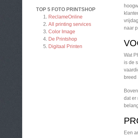
hoogwa
TOP 5 FOTO PRINTSHOP
klante
ReclameOnline
vrijda
All printing services
naar p
Color Image
De Printshop
VO
Digitaal Printen
Wat Ph
is de 
vaardi
breed 
Bovend
dat er
belang
PR
Een an