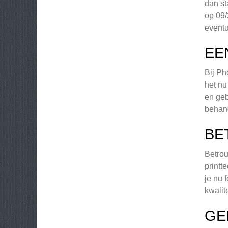
dan st
op 09/
eventu
EE
Bij Ph
het nu
en geb
behand
BE
Betrou
printt
je nu 
kwalit
GE