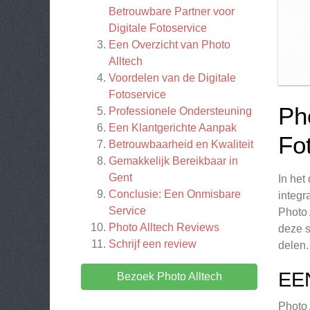
Betrouwbare Partner voor
Digitale Fotoservice
Een Overzicht van Photo
Alltech
Voordelen van de Digitale
Fotoservice
Ph
Professionele Ondersteuning
Een Klantgerichte Aanpak
Fo
Betrouwbaarheid en Kwaliteit
Gemakkelijk Bereikbaar in
Gent
In het
Conclusie: Een Onmisbare
integr
Service
Photo 
Photo Alltech
Reviews
deze s
Schrijf een review
delen.
EE
Bezoek Photo Alltech
Photo 