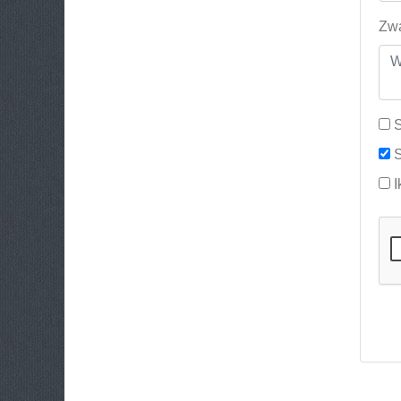
Zwa
S
S
I