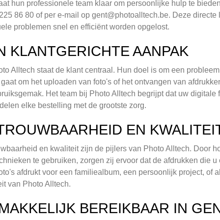
aat hun professionele team klaar om persoonlijke hulp te bieden
225 86 80 of per e-mail op
gent@photoalltech.be
. Deze directe 
ele problemen snel en efficiënt worden opgelost.
N KLANTGERICHTE AANPAK
oto Alltech staat de klant centraal. Hun doel is om een probleem
 gaat om het uploaden van foto's of het ontvangen van afdrukke
ruiksgemak. Het team bij Photo Alltech begrijpt dat uw digitale f
elen elke bestelling met de grootste zorg.
TROUWBAARHEID EN KWALITEI
wbaarheid en kwaliteit zijn de pijlers van Photo Alltech. Doo
echnieken te gebruiken, zorgen zij ervoor dat de afdrukken die u 
foto's afdrukt voor een familiealbum, een persoonlijk project, of
eit van Photo Alltech.
MAKKELIJK BEREIKBAAR IN GE