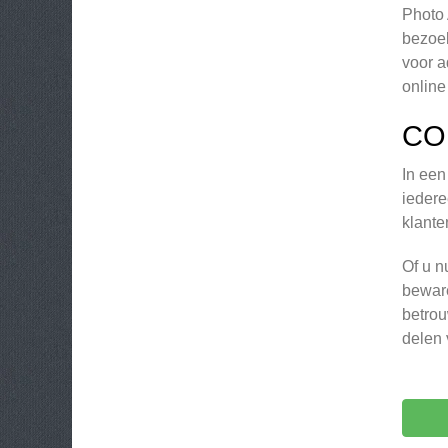
Photo 
bezoek
voor a
online
CO
In een
iedere
klante
Of u n
beware
betrou
delen