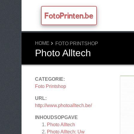
FotoPrinten.be
HOME
FOTO PRINTSHOP
Photo Alltech
CATEGORIE:
Foto Printshop
URL:
http://www.photoalltech.be/
INHOUDSOPGAVE
Photo Alltech
Photo Alltech: Uw